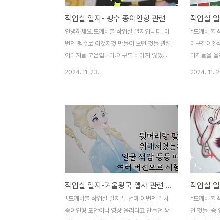
작업실 일지- 펭수 종이인형 관련
안녕하세요.도깨비불 작업실 일지입니다. 이
*도깨비불 
번엔 펭수로 이것저것 만들어 보던 것들 관련
마구잡이? 식
이미지들 모음입니다.아무도 바라지 않았지
미지들을 올려
만 굳이 올리는 자료들이죠ㅋㅋ * 아래의 링
안들과 관련
2024. 11. 23.
2024. 11. 2
크로 가시면 오늘 올린 작업이미지들 완성본
려놓습니다.
열람 가능합니다. 펭수 종이인형 만들기-한
파일안녕하세
복 입히기펭수 종이인형을 만들어 봤습니다.
석을 맞이해
다각도의 모습이 모두 매력적인 펭수.. 의상
들어가 있는
소화능력치 컨셉소화능력
종...blog
맥...blog.naver.com *펭수 종이인형 만
공부도안추
들기* 마린룩 펭수 marine-look
다. 다소곳
pengsoo~ 여름바다느낌 [인형천국 공작
그림입니다.
지옥]여름이 다 간 것 같지만 나 아직 더우니
어...blog
작업실 일지-겨울왕국 엘사 관련 도안들
까 괜찮아. 마린룩 펭수 이제 올려도 괜찮은
이 스퀴시 
거라고 우겨 본다. 의...blog.naver.com 펭
에? 또 과자
*도깨비불 작업실 일지 두 번째 이번엔 엘사
*도깨비불 
수 색연필풍 스케치 -[오느른 힐링] 편시골집
다. 제가 좋
종이인형 도안이나 영상 올리려고 만들던 작
던 것들 중