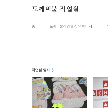
본문 바로가기
도깨비불 작업실
홈
도깨비불작업실 창작 이미지
작업실 일지
5