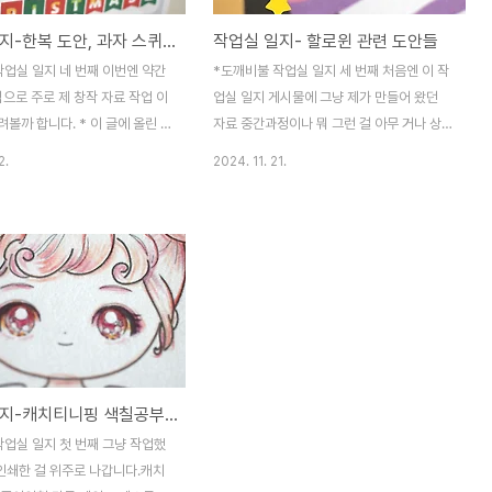
작업실 일지-한복 도안, 과자 스퀴시 도안 등
작업실 일지- 할로윈 관련 도안들
작업실 일지 네 번째 이번엔 약간
*도깨비불 작업실 일지 세 번째 처음엔 이 작
으로 주로 제 창작 자료 작업 이
업실 일지 게시물에 그냥 제가 만들어 왔던
볼까 합니다. * 이 글에 올린 도
자료 중간과정이나 뭐 그런 걸 아무 거나 상
한 기존 게시물들 링크도 미리 올
관 없이 올릴려고 했는데 자료를 정리하다 보
2.
2024. 11. 21.
 추석맞이 얼굴 합성용 한복도안
니까 양이 너무 많고 분류가 필요해 보여서
요. 도깨비불 작업실입니다. 추
어느 정도 나눠서 올리고 있는데요, 이번엔
 한복합성도안을 제작했습니다.
그 중에서 할로윈 관련 도안 작업들을 한 것
 도안의
을 모아 봤습니다. *일단 이 글에 나온 자료들
.naver.com 무료 추석 한복색칠
관련한 게시물 좀 링크 걸고 갑니다! 할로윈
석용 무료 한복색칠공부도안입니
스티커 도안 2022년 버전안녕하세요! 인형
하게 앉아있는 여자아이, 남자아이
그려대는 불깻잎입니다. 오늘도 지난번에 이
 한복 입은
어 할로윈데이 맞이용 도안을 만들어와 봤
.naver.com 구운 대파 만들기 종
습...blog.naver.com 할로윈 스티커 도안
작업실 일지-캐치티니핑 색칠공부나 종이인형 등
도안안녕하세요. 이번엔 오랜만
다운로드하쎄요안녕하신가요? 오늘은 할로
 스퀴시 만들기 도안을 올려 봅니
윈 스티커 도안을 만들어 와봤습니다. 어때
작업실 일지 첫 번째 그냥 작업했
아하는 구운 대파 스
요? 제가 할로윈에 목숨 걸었다는 걸
 인쇄한 걸 위주로 나갑니다.캐치