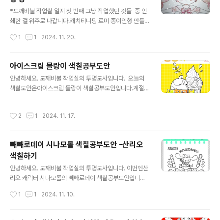
글 내용
표현 말고 정말 있는 그대로의 동물-같거나..하여튼 되게
*도깨비불 작업실 일지 첫 번째 그냥 작업했던 것들 중 인
이상한 얼굴이 됩니다ㅠㅠ 옷 부분이 너무 미숙해 보이고
쇄한 걸 위주로 나갑니다.캐치티니핑 로미 종이인형 만들
막 너무 선이 많아서 지저분함ㅠㅠ 그래도 이 얼굴은 그래
때의 드레스들과 가발 일부개인적으로는 검은색 드레스를
작성시간
1
1
2024. 11. 20.
도 제가 엘사 그린 것 중에선 제일 맘에..
좋아하는데 뭔가 완전 검정으로 하지는 못해서 제가 좋아
하는 검은색 드레스의 느낌은 잘 안 사는 게 아쉬웠던. 벚꽃
느낌의 분홍색 드레스....인데 그냥 연한 분홍이면 뭐든 벚
아이스크림 몰랑이 색칠공부도안
꽃 갖다 붙이는 거예요. 한복이 너무 마음에 들게 그려졌었
글 내용
안녕하세요. 도깨비불 작업실의 투명도사입니다. 오늘의
지요.딸기나 장미꽃 같은 소품을 그리는 건 본성과 맞지 않
색칠도안은아이스크림 몰랑이 색칠공부도안입니다.계절감
아서 힘들었습니다. 위와 다른 건 없지만 그냥 배경을 분홍
에 맞지 않지만 저는 아직도 아이스크림을 종종 사 먹는 사
체크 깔았다고 따로 뽑아 본 것..을 찍어 본!ㅎㅎ 하나씩 입
람이라 괜찮을 수도 있다는 이야기를 드리면서 아이스크림
혔을 때의 느낌을 보기 위해서 시험해본 버전 여름 느낌의
작성시간
2
1
2024. 11. 17.
몰랑이 그림을 이용한 색칠도안을 만들어와 봤습니다. * 자
하츄핑 종이인형 만들었을 때 전체본 예시 이미지의 시험
료 이용법은 이 게시물 하단을 참고해 주세요. * * * 지금
예시 직접 색칠해서 종이..
이 게시물에 보이는 이미지들의 워터마크는실제 첨부해 둔
빼빼로데이 시나모롤 색칠공부도안 -산리오
파일에는 들어가 있지 않습니다! * * 각각 체리와 귤 토핑
색칠하기
이 들어 있는 아이스크림을 가진 부자 몰랑이..여름에 먹는
글 내용
아이스크림도 맛있지만 쌀쌀한 바람이 부는 창 밖을 보며
안녕하세요. 도깨비불 작업실의 투명도사입니다. 이번엔산
따뜻한 집 안에서 먹는 아이스크림도 못지 않게 맛있어요.
리오 캐릭터 시나모롤의 빼빼로데이 색칠공부도안입니다.
전 콘아이스크림이나 겉에 초코렛 류의 가늘고 딱딱한 편
위의 썸네일에 보이는 빼빼로 들고 있는 시나모롤 색칠공
작성시간
1
1
2024. 11. 10.
의 껍질이 있는 하드류를 좋..
부도안도 있고원형 선물 상자에 들어가 있는 시나모롤 색
칠공부도안도 따로 있습니다. * 자료 이용법은 이 게시물
하단을 참고해 주세요. * 이제는 가을 명절이 되어 버린 것