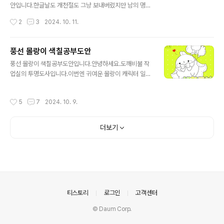
약간은 더 차분해 보이는 느낌이랄까?그에 비해 빛나핑이
안입니다.한글날도 개천절도 그냥 보내버렸지만 남의 명절
나 초롱핑은 역대급으로 조신해 보이는 티니핑들인 것 같
은 챙기려는 못난 어른이 또 벌써부터 할로윈 시즌을 맞아
작성시간
2
3
2024. 10. 11.
구요. 그래서 귀염성은 빤짝핑이 이번 로열핑 중에서 1등이
관련 할로윈색칠도안을 만들어 봤습니다. * 자료 이용법은
라고 제 안에서 순위를 매겨 봤습니다ㅋㅋ 아무 의..
이 게시물 하단을 참고해 주세요. * 할로윈 코스튬의 의인
화 하츄핑을 그릴 때 뭘 그릴까 하다가 의도치 않게 복식은
풍선 몰랑이 색칠공부도안
뭔가 19세기 영국 스타일 비슷하게 해서 망토 입은 하츄핑
글 내용
풍선 몰랑이 색칠공부도안입니다.안녕하세요.도깨비불 작
사람 버전으로 그렸습니다. 그릴 땐 몰랐는데 올리려고 다
업실의 투명도사입니다.이번엔 귀여운 몰랑이 캐릭터 일러
시 보니까 셜록 홈즈가 생각나서 그 시대를 찾아보니 그게
스트를 이용해 색칠공부도안을 만든 것을 올려 봅니다. 몰
19세기더라구요. 학교 다닐 때 배웠던 바로크니 로코코 양
랑이는 기본 디자인도, 몰랑이를 이용해 만든 다른 디자인
식이니 이런 거 그때 졸업하면서 다 두고 왔기 때문에 언제
작성시간
5
7
2024. 10. 9.
들도너무 깜찍하고 예뻐서 색칠하기 딱 좋아서 만들기 좋
나처럼 인터넷의 힘을 빌어 겨우 찾아냈습니다ㅋㅋㅋ 예
아하는 캐릭터입니다.디자인팀? 열일ㅠㅠ * 이용법은 이
전엔 저런 셜록 홈즈 배경의 시대..
게시물 하단을 참고해 주세요. * 자신처럼 생긴 풍선을 들
더보기
고 있는 몰랑이는 왠지 모르게 놀이공원에 와있는 것 같네
요.언제나처럼 작용하는 저의 고정관념 때문이겠죠ㅎㅎ 몰
랑이가 두둥실 떠오른 걸 보면 토끼 모양의 풍선들은 헬륨
가스를 넣은 풍선이 아닐까 싶은데요.그렇다고 쳐도 몰랑
이는 아기 고양이처럼 깃털 같은 느낌이니까 고작 저 풍선
정도로 하늘을 날 수 있을까 하는 생각은 집..치워..
의안내
티스토리
로그인
고객센터
© Daum Corp.