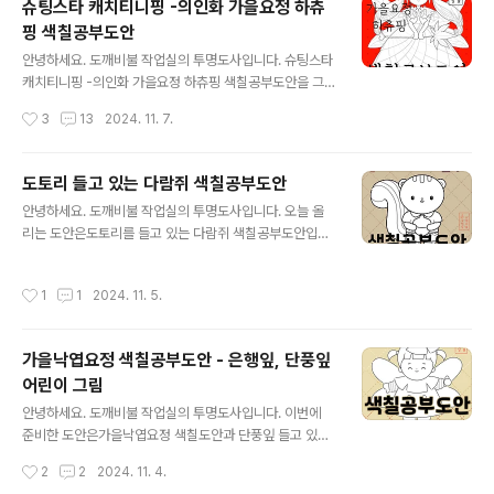
슈팅스타 캐치티니핑 -의인화 가을요정 하츄
같은-저 한정?-빼빼로데이를 맞아 시나모롤 색칠공부도안
핑 색칠공부도안
을 만들어 보았습니다. 저는 쿠로미가 산리오 캐릭터들 중
글 내용
에서 제일 인기 있는 줄 알았는데 최강자는 이 시나모롤이
안녕하세요. 도깨비불 작업실의 투명도사입니다. 슈팅스타
더군요. 그래서 조회수에 눈이 먼 어른은 어떻게 해서든 좀
캐치티니핑 -의인화 가을요정 하츄핑 색칠공부도안을 그
더 시나모롤을 그리려는 방향으로 나아가고 있고, 그 결과
려 봤습니다.가을을 맞아 단풍잎이랄까.. 뭔가 단풍잎 마법
작성시간
3
13
2024. 11. 7.
이런 작업물을 선보일 수 있게 되었습니다. 근데 당장 코앞
봉 비슷하게나마 보였으면 좋을 것 같은 그런 걸 손에 들고
이 빼빼로데이여서 별 의미가 없는...그래도..
있는 하츄핑 의인화 버전입니다. 단풍잎이 어떻게 보면 스
타하츄핑의 별과 비슷한 느낌이니까 어쩌면 하츄핑의 상징
도토리 들고 있는 다람쥐 색칠공부도안
성을 모두 버린 건 아닐 수도 있어요! 어쩌면.. * 자료 이용
글 내용
안녕하세요. 도깨비불 작업실의 투명도사입니다. 오늘 올
법은 이 게시물 하단을 참고해 주세요. * 요정 날개를 달고
리는 도안은도토리를 들고 있는 다람쥐 색칠공부도안입니
단풍잎을 상징한 옷을 입은 하츄핑 의인화 버전입니다.두
다.이전에 가을환경구성도안 제작 시 다람쥐도 얼굴합성도
장이 같은 그림인데 선의 굵기에만 약간의 차이가 있습니
안 겸 해서 그렸었는데요,그 다람쥐들을 이용해서 색칠도
다. 원피스 치마의 전체적인 선을 그리는 게 재미있는데 어
작성시간
1
1
2024. 11. 5.
안으로 만들어 보았습니다. ▼ 아래 링크된 크티 게시물에
떤 각도가 좋을지수십 번은 다시 그리느라 작업속도가 너
서 가을환경구성도안의 구매도 가능합니다.https://ctee.
무 더디게 되는데 이게 원피스의 선..
kr/item/store/36454 도깨비불 작업실 | [도깨비불 작
가을낙엽요정 색칠공부도안 - 은행잎, 단풍잎
업실] 가을환경구성도안 -다람쥐얼굴합성도안.가을환경
어린이 그림
판.가을다람쥐 얼굴합성 가능한 가을환경판 도안ctee.k
글 내용
r * 자료 이용법은 이 게시물 하단을 참고해 주세요. * * *
안녕하세요. 도깨비불 작업실의 투명도사입니다. 이번에
지금 이 게시물에 보이는 이미지들의 워터마크는실제 첨부
준비한 도안은가을낙엽요정 색칠도안과 단풍잎 들고 있는
해 둔 파일에는 들어가 있지 않습니다! * * 다람쥐라기보다
어린이 색칠공부도안입니다.어린이집이나 유치원 등에서
작성시간
2
2
2024. 11. 4.
는 빵떡 같은 얼굴이 되었..
사용할 수 있는 가을합성도안자료를 이전에 만들었는데 이