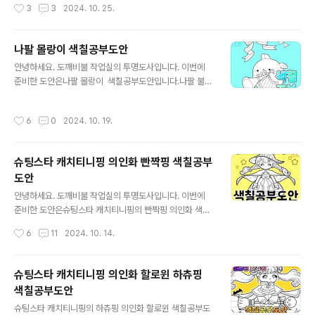
작성시간
3
3
2024. 10. 25.
원래dokkaebibul.com 다른 색칠도안을..
지만 '내가 원래 그런 사람이다!'라는 마음가짐 하나만 품으
면 매번 뻔뻔하게 무슨 일이든 헤쳐나갈 수 있는 용기가 생
기니까 이번에도 해내었습니다. 우리 명절은 제대로 챙기
나팔 몰랑이 색칠공부도안
지도 못하고 남의 나라 이벤트에만 몇 개째의 자료를 올리
글 내용
안녕하세요. 도깨비불 작업실의 투명도사입니다. 이번에
고 있기도 한 이 못난 어른은 아마 이번 반짝핑 색칠공부도
준비한 도안은나팔 몰랑이 색칠공부도안입니다.나팔 불고
안이 마지막 할로윈 색칠공부도안이 될 것 같습니다. 지금
있는 천사 날개 몰랑이 색칠도안 일러스트를 이용해 만든
의 저보다 게으르지 않았다면 아마 더 많은 그림을 그려 올
색칠도안인데요,윗부분이 조금 허전해 보여서 리본과 삼각
렸을 테니까 제 나태함에 감사해 보는 시간을 잠시 가져보
작성시간
6
0
2024. 10. 19.
가랜드로 장식해 주었습니다.부질없는 짓을 하는 걸 좋아
겠습니다.* 자료 이용법은 이 게시물 하단을 참고해 주세
하니까요!안 그래도 호시탐탐 리본을 그릴 수 있는 기회
요. * 저번에 빤짝핑 의인화 색칠공부도안도..
를 찾아보고 있었고 이번 도안은 훌륭한 먹이가 되어준 것
슈팅스타 캐치티니핑 의인화 빤짝핑 색칠공부
이죠. * 자료 이용법은 이 게시물 하단을 참고해 주세요.
도안
* 가랜드는 이렇게 삼각형 같은 단순한 도형 말고 하나하나
글 내용
가 좀 더 재미난 모양을 가진 이미지로 만들고 싶은데, 오
안녕하세요. 도깨비불 작업실의 투명도사입니다. 이번에
와 열을 맞추기 어려워하는 습성을 타고난 자로서 가랜
준비한 도안은슈팅스타 캐치티니핑의 빤짝핑 의인화 색칠
드 만들기 작업은 꽤나 본성을 거스르는 일이어서 제 정신
공부도안입니다. * 자료 이용법은 이 게시물 하단을 참고해
작성시간
6
11
2024. 10. 14.
건강을 위해서 꾹꾹 눌러두고 있는 편입니다. 남들이..
주세요. * 빤짝핑은 이번 슈팅스타 캐치티니핑 5기 로열핑
들 중에서 제일 발랄해 보이는 인상입니다.해맑고 엉뚱
한 밝음의 티니핑이라는 소개답게 활기차고 개구지고 장난
슈팅스타 캐치티니핑 의인화 할로윈 하츄핑
기 많은 그런 계열로 느껴집니다. 아무래도 양갈래 땋은 머
색칠공부도안
리를 해서 그런 게 아닌가 싶은데요. 하츄핑도 양갈래지만
글 내용
반똥머리?에 아래는 풀어둔 식이라 이 빤짝핑보다는 아주
슈팅스타 캐치티니핑의 하츄핑 의인화 할로윈 색칠공부도