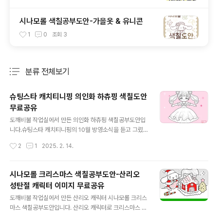
시나모롤 색칠공부도안-가을옷 & 유니콘
1
0
조회
3
분류 전체보기
주요 글 목록
슈팅스타 캐치티니핑 의인화 하츄핑 색칠도안
무료공유
글 내용
도깨비불 작업실에서 만든 의인화 하츄핑 색칠공부도안입
니다.​슈팅스타 캐치티니핑의 10월 방영소식을 듣고 그렸
던 스타하츄핑의 의인화 이미지인데요. 분홍색으로 점철
작성시간
2
1
2025. 2. 14.
된 하츄핑이니만큼썸네일 배경도 분홍분홍하게.. 해보았습
니다.​ 원래는 공주드레스를 입히려고 했다가 애매한 길이
의 원피스가 되었고요ㅠㅠ화려하고 블링블링하고 색칠해
시나모롤 크리스마스 색칠공부도안-산리오
볼 것 많은 착장을 원했지만 그리다 보면 역량에 따라 그런
성탄절 캐릭터 이미지 무료공유
건 꿈일 뿐이게 되는 이치! 시즌이 거듭될 때마다 하츄핑의
글 내용
머리 장식도 조금씩 바뀌게 되는데이번엔 스타티니핑인 만
도깨비불 작업실에서 만든 산리오 캐릭터 시나모롤 크리스
큼 별모양 장식이 있었지만 의인화하겠다고 그리다가 정작
마스 색칠공부도안입니다.​ 산리오 캐릭터로 크리스마스 색
이 중요한 상징을 잊었어요ㅠㅠ​ 날이 갈수록 기억하는 것
칠공부도안을 만들어 보았습니다.후보는 마이멜로디나 쿠