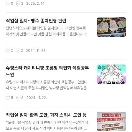
작성시간
0
2
2025. 2. 14.
은 줄어들고정신 차리고 이 악 물고 챙겨가야 할 것들
로미나 포차코 등이 있었지만 시나모롤의 인기를 알고 있
도 다 놓아 버리게 되는 정신머리로그럭저럭 살아가고 있..
는 어른이라그중에서 시나모롤을 선택했습니다ㅋㅋ​▼ ▼
▼ ▼ ▼ 아래의 사이트에는 이 도안 말고도다른 그림으로
작업실 일지- 펭수 종이인형 관련
만든 산리오 크리스마스 색칠도안도 있습니다. 산리오 캐
글 내용
안녕하세요.도깨비불 작업실 일지입니다. 이번엔 펭수로
릭터 - 시나모롤 크리스마스 색칠공부도안겨울밤 눈내리
이것저것 만들어 보던 것들 관련 이미지들 모음입니다.아
는 창을 배경으로 크리스마스 트리와 눈사람과 함께 있는
무도 바라지 않았지만 굳이 올리는 자료들이죠ㅋㅋ * 아래
시나모롤의 색칠공부도안pic.dokkaebibul.com 짤
의 링크로 가시면 오늘 올린 작업이미지들 완성본 열람 가
주머니를 이용해과자집에 생크림을 뿌리는 모습을 표현해
작성시간
2
2
2024. 11. 23.
능합니다. 펭수 종이인형 만들기-한복 입히기펭수 종이인
봤습니다. 과자집이라고 했지만 퍼스나 구조적 안정감이
형을 만들어 봤습니다. 다각도의 모습이 모두 매력적인 펭
보이지 않는, 산속에 집을 처음 지어본 사람처럼 설..
수.. 의상소화능력치 컨셉소화능력 맥...blog.naver.co
슈팅스타 캐치티니핑 초롱핑 의인화 색칠공부
m *펭수 종이인형 만들기* 마린룩 펭수 marine-look p
도안
engsoo~ 여름바다느낌 [인형천국 공작지옥]여름이 다
글 내용
간 것 같지만 나 아직 더우니까 괜찮아. 마린룩 펭수 이제
슈팅스타 캐치티니핑의 초롱핑 의인화 색칠공부도안입니
올려도 괜찮은 거라고 우겨 본다. 의...blog.naver.co
다.이번 시즌의 로열 티니핑인 빛나핑 빤짝핑과 하츄핑은
m 펭수 색연필풍 스케치 -[오느른 힐링] 편시골집 브이로
그려 올렸는데 아직까지도 안 올렸던 초롱핑을 이제 올리
작성시간
5
6
2024. 11. 22.
그 | 오느른 ..
게 됐습니다.이전 의인화 색칠도안들과 마찬가지로 기존
티니핑들의 생김새와 착장을 이용해서 공주드레스 색칠공
부식으로 만들어 보았습니다. ▼ 이 블로그에는 이 초롱핑
작업실 일지-한복 도안, 과자 스퀴시 도안 등
도안 이외에도아래와 같은 색칠공부도안들도 게시되어 있
글 내용
*도깨비불 작업실 일지 네 번째 이번엔 약간 마구잡이? 식
습니다. 슈팅스타 캐치티니핑-의인화 빛나핑 색칠공부도
으로 주로 제 창작 자료 작업 이미지들을 올려볼까 합니
안빛나핑을 의인화한 색칠공부도안입니다.이번 시즌의 로