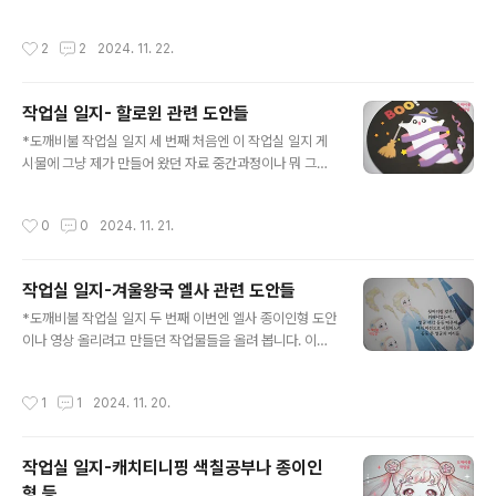
다. * 이 글에 올린 도안들과 관련한 기존 게시물들 링크도
열 티니핑 중 하나인 빛나핑을 의인화해서 색칠도안을 만
미리 올려놓습니다. 추석맞이 얼굴 합성용 한복도안 파일
들어 보았습니다.스타티니핑인 만큼 옷과 장식 등에 별과
작성시간
2
2
2024. 11. 22.
안녕하세요. 도깨비불 작업실입니다. 추석을 맞이해 한복
반짝이 무늬가 가득..dokkaebibul.com 슈팅스타 캐치
합성도안을 제작했습니다. 들어가 있는 도안의 종...blog.n
티니핑 의인화 빤짝핑 색칠공부도안안녕하세요. 도깨비불
aver.com 무료 추석 한복색칠공부도안추석용 무료 한복
..
작업실 일지- 할로윈 관련 도안들
색칠공부도안입니다. 다소곳하게 앉아있는 여자아이, 남자
글 내용
아이 그림입니다. 한복 입은 어...blog.naver.com 구운
*도깨비불 작업실 일지 세 번째 처음엔 이 작업실 일지 게
대파 만들기 종이 스퀴시 도안안녕하세요. 이번엔 오랜만
시물에 그냥 제가 만들어 왔던 자료 중간과정이나 뭐 그런
에? 또 과자 스퀴시 만들기 도안을 올려 봅니다. 제가 좋아
걸 아무 거나 상관 없이 올릴려고 했는데 자료를 정리하다
하는 구운 대파 스퀴...blog.naver.com 꼬깔콘 만들기
보니까 양이 너무 많고 분류가 필요해 보여서 어느 정도 나
작성시간
0
0
2024. 11. 21.
종이 ..
눠서 올리고 있는데요, 이번엔 그 중에서 할로윈 관련 도안
작업들을 한 것을 모아 봤습니다. *일단 이 글에 나온 자료
들 관련한 게시물 좀 링크 걸고 갑니다! 할로윈 스티커 도
작업실 일지-겨울왕국 엘사 관련 도안들
안 2022년 버전안녕하세요! 인형 그려대는 불깻잎입니다.
글 내용
오늘도 지난번에 이어 할로윈데이 맞이용 도안을 만들어와
*도깨비불 작업실 일지 두 번째 이번엔 엘사 종이인형 도안
봤습...blog.naver.com 할로윈 스티커 도안 다운로드하
이나 영상 올리려고 만들던 작업물들을 올려 봅니다. 이건
쎄요안녕하신가요? 오늘은 할로윈 스티커 도안을 만들어
아마 처음에? 엘사 도안 그리려고 할 때 어떤 걸 그려야 할
와봤습니다. 어때요? 제가 할로윈에 목숨 걸었다는 걸 ...bl
지 정하지 못해서이것저것 그려본 것 같은데사실 지금 시
작성시간
1
1
2024. 11. 20.
og.na..
간이 너무 지나서 저도 왜 이렇게까지 많이 그렸는지 모르
겠어요ㅋㅋㅋ 엘사의 화장은 정말로 한국식 화장법과는 많
은 차이가 있어서그걸 살리면서 그리긴 힘들었고...그러다
작업실 일지-캐치티니핑 색칠공부나 종이인
보니 너무 막 눈화장이 과해보이는 식으로밖에 안 그려졌
형 등
어요ㅠㅠ 근데 항상 뭔가 제가 엘사를 그리면 여우-상징적