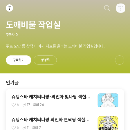
검색하기
티스토리
도깨비불 작업실
구독자
0
주로 도안 등 창작 이미지 자료를 올리는 도깨비불 작업실입니다.
구독하기
방명록
신고하기 레이어
열기
인기글
슈팅스타 캐치티니핑-의인화 빛나핑 색칠공
부도안
6
17
조회
26
슈팅스타 캐치티니핑 의인화 빤짝핑 색칠공
부도안
6
11
조회
7