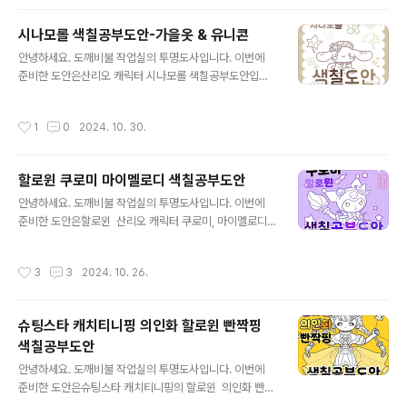
걸 이용해 색칠도안을 만들어 보았습니다. 원래 그린 건 온
갖 가을의 낙엽을 이용한 낙엽요정 버전과 손에 낙엽을 들
시나모롤 색칠공부도안-가을옷 & 유니콘
고 있는 아이들 버전 등인데요, 색칠도안으로 만든 것은 일
글 내용
안녕하세요. 도깨비불 작업실의 투명도사입니다. 이번에
단... 그중에서은행잎, 단풍잎 관련 얼굴합성도안을 이용한
준비한 도안은산리오 캐릭터 시나모롤 색칠공부도안입니
색칠공부도안입니다. 은행잎 옷 입은 요정 여아, 요정 남아
다.위의 썸네일에 보이는 가을옷 입은 시나모롤 색칠공부
그림과손에 단풍잎 치켜 들고 있는 남아, 여아 그림이라서
도안도 있고별밤의 유니콘 시나모롤 색칠공부도안도 따로
총 4가지의 도안을 압축 파일에 넣어 두었습니다. ▼ 아래
작성시간
1
0
2024. 10. 30.
있습니다. * 자료 이용법은 이 게시물 하단을 참고해 주세
링크된 크티 게시물에서 합성도안의 구매도 가능합니다.ht
요. * * * 지금 이 게시물에 보이는 이미지들의 워터마크
tps://ctee.kr/item/stor..
는실제 첨부해 둔 파일에는 들어가 있지 않습니다! * * 시
할로윈 쿠로미 마이멜로디 색칠공부도안
나모롤을 가을 분위기로 해서 색칠도안을 만들어 보았습니
글 내용
다.단풍잎과 은행잎 등의 낙엽과 버섯 정도를 그려 넣었고,
안녕하세요. 도깨비불 작업실의 투명도사입니다. 이번에
심화버전이랄까 조금 더장식이 가미된 버전은 체크 베레모
준비한 도안은할로윈 산리오 캐릭터 쿠로미, 마이멜로디
에 리본과 망토 정도를 추가해 주었습니다.빵모자는 별로
색칠공부도안입니다.위의 썸네일에 보이는 쿠로미 색칠공
좋아하는 편은 아니지만 잘 어울리는 귀여운 생물체들이
부도안도 있고할로윈 마이멜로디 색칠공부도안도 따로 있
작성시간
3
3
2024. 10. 26.
얹었을 땐싫어하지 않아서 그려 봤어요ㅎㅎ앞머리 빼..
습니다. * 자료 이용법은 이 게시물 하단을 참고해 주세요.
* ▼ 저번에 할로윈 빤짝핑 색칠공부도안 올릴 때 ▼ 이
게 마지막 할로윈 관련 도안이 될 거라며 확신에 찬 말을 내
슈팅스타 캐치티니핑 의인화 할로윈 빤짝핑
뱉었는데 하루 만에 뒤엎는 사람이 되었습니다. 슈팅스타
색칠공부도안
캐치티니핑 의인화 할로윈 빤짝핑 색칠공부도안안녕하세
글 내용
요. 도깨비불 작업실의 투명도사입니다. 이번에 준비한 도
안녕하세요. 도깨비불 작업실의 투명도사입니다. 이번에
안은슈팅스타 캐치티니핑의 할로윈 의인화 빤짝핑 색칠공
준비한 도안은슈팅스타 캐치티니핑의 할로윈 의인화 빤짝
부도안입니다. 제목이 너무 장황해서 약간 멋쩍지만 '내가
핑 색칠공부도안입니다. 제목이 너무 장황해서 약간 멋쩍