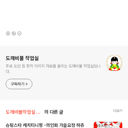
(새창열림)
로그 정보
도깨비불 작업실
주로 도안 등 창작 이미지 자료를 올리는 도깨비불 작업실입니
다.
구독하기
더보기
도깨비불작업실 창작 이미지
의 다른 글
슈팅스타 캐치티니핑 -의인화 가을요정 하츄