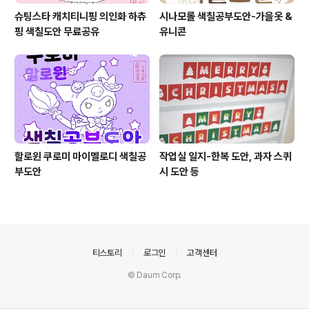
슈팅스타 캐치티니핑 의인화 하츄
시나모롤 색칠공부도안-가을옷 &
핑 색칠도안 무료공유
유니콘
할로윈 쿠로미 마이멜로디 색칠공
작업실 일지-한복 도안, 과자 스퀴
부도안
시 도안 등
의안내
티스토리
로그인
고객센터
© Daum Corp.