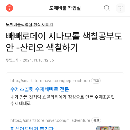
검색하기
도깨비불 작업실
티스토리
도깨비불작업실 창작 이미지
빼빼로데이 시나모롤 색칠공부도
안 -산리오 색칠하기
투명도사
2024. 11. 10. 12:56
http://smartstore.naver.com/peperochoco
광고
수제초콜릿 수제빼빼로 전문
내가 만든 것처럼 쇼콜라티에가 정성으로 만든 수제초콜릿
수제빼빼로
https://smartstore.naver.com/m_adventure
광고
화성어드벤처 뽑기판