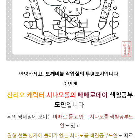
안녕하세요.
도깨비불 작업실의 투명도사
입니다.
이번엔
산리오
캐릭터
시나모롤의
빼빼로데이
색칠공부
도안
입니다.
위의 썸네일에 보이는
빼빼로 들고 있는 시나모롤 색칠공부도
안
도 있고
원형 선물 상자에 들어가 있는 시나모롤 색칠공부도안
도 따로