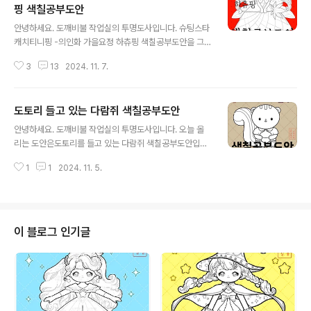
핑 색칠공부도안
글 내용
안녕하세요. 도깨비불 작업실의 투명도사입니다. 슈팅스타
캐치티니핑 -의인화 가을요정 하츄핑 색칠공부도안을 그
려 봤습니다.가을을 맞아 단풍잎이랄까.. 뭔가 단풍잎 마법
3
13
2024. 11. 7.
봉 비슷하게나마 보였으면 좋을 것 같은 그런 걸 손에 들고
있는 하츄핑 의인화 버전입니다. 단풍잎이 어떻게 보면 스
타하츄핑의 별과 비슷한 느낌이니까 어쩌면 하츄핑의 상징
도토리 들고 있는 다람쥐 색칠공부도안
성을 모두 버린 건 아닐 수도 있어요! 어쩌면.. * 자료 이용
글 내용
법은 이 게시물 하단을 참고해 주세요. * 요정 날개를 달고
안녕하세요. 도깨비불 작업실의 투명도사입니다. 오늘 올
단풍잎을 상징한 옷을 입은 하츄핑 의인화 버전입니다.두
리는 도안은도토리를 들고 있는 다람쥐 색칠공부도안입니
장이 같은 그림인데 선의 굵기에만 약간의 차이가 있습니
다.이전에 가을환경구성도안 제작 시 다람쥐도 얼굴합성도
다. 원피스 치마의 전체적인 선을 그리는 게 재미있는데 어
1
1
2024. 11. 5.
안 겸 해서 그렸었는데요,그 다람쥐들을 이용해서 색칠도
떤 각도가 좋을지수십 번은 다시 그리느라 작업속도가 너
안으로 만들어 보았습니다. ▼ 아래 링크된 크티 게시물에
무 더디게 되는데 이게 원피스의 선..
서 가을환경구성도안의 구매도 가능합니다.https://ctee.
kr/item/store/36454 도깨비불 작업실 | [도깨비불 작
업실] 가을환경구성도안 -다람쥐얼굴합성도안.가을환경
이 블로그 인기글
판.가을다람쥐 얼굴합성 가능한 가을환경판 도안ctee.k
r * 자료 이용법은 이 게시물 하단을 참고해 주세요. * * *
지금 이 게시물에 보이는 이미지들의 워터마크는실제 첨부
해 둔 파일에는 들어가 있지 않습니다! * * 다람쥐라기보다
는 빵떡 같은 얼굴이 되었..