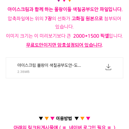
▼
▼
▼
아이스크림과 함께 하는 몰랑이들 색칠공부도안 파일입니다.
압축파일에는 위의
7장
의 선화가
고화질 원본으로
첨부되어
있습니다.
이미지 크기는 이 미리보기보다 큰
2000*1500 픽셀
입니다.
무료도안이지만 암호설정되어 있습니다.
아이스크림 몰랑이 색칠공부도안-도깨비불 작업실.zip
2.38MB
▼
▼
▼
이용방법
▼
▼
▼
아래의 링크된게시물에 ( ※
네이버 로그인 필요
※ )