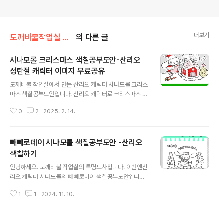
더보기
도깨비불작업실 창작 이미지
의 다른 글
시나모롤 크리스마스 색칠공부도안-산리오
성탄절 캐릭터 이미지 무료공유
글 내용
도깨비불 작업실에서 만든 산리오 캐릭터 시나모롤 크리스
마스 색칠공부도안입니다.​ 산리오 캐릭터로 크리스마스 색
칠공부도안을 만들어 보았습니다.후보는 마이멜로디나 쿠
0
2
2025. 2. 14.
로미나 포차코 등이 있었지만 시나모롤의 인기를 알고 있
는 어른이라그중에서 시나모롤을 선택했습니다ㅋㅋ​▼ ▼
▼ ▼ ▼ 아래의 사이트에는 이 도안 말고도다른 그림으로
빼빼로데이 시나모롤 색칠공부도안 -산리오
만든 산리오 크리스마스 색칠도안도 있습니다. 산리오 캐
릭터 - 시나모롤 크리스마스 색칠공부도안겨울밤 눈내리
색칠하기
글 내용
는 창을 배경으로 크리스마스 트리와 눈사람과 함께 있는
안녕하세요. 도깨비불 작업실의 투명도사입니다. 이번엔산
시나모롤의 색칠공부도안pic.dokkaebibul.com 짤
리오 캐릭터 시나모롤의 빼빼로데이 색칠공부도안입니다.
주머니를 이용해과자집에 생크림을 뿌리는 모습을 표현해
위의 썸네일에 보이는 빼빼로 들고 있는 시나모롤 색칠공
봤습니다. 과자집이라고 했지만 퍼스나 구조적 안정감이
1
1
2024. 11. 10.
부도안도 있고원형 선물 상자에 들어가 있는 시나모롤 색
보이지 않는, 산속에 집을 처음 지어본 사람처럼 설..
칠공부도안도 따로 있습니다. * 자료 이용법은 이 게시물
하단을 참고해 주세요. * 이제는 가을 명절이 되어 버린 것