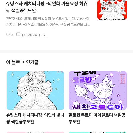
슈팅스타 캐치티니핑 -의인화 가을요정 하츄
같은-저 한정?-빼빼로데이를 맞아 시나모롤 색칠공부도안
을 만들어 보았습니다. 저는 쿠로미가 산리오 캐릭터들 중
핑 색칠공부도안
글 내용
에서 제일 인기 있는 줄 알았는데 최강자는 이 시나모롤이
안녕하세요. 도깨비불 작업실의 투명도사입니다. 슈팅스타
더군요. 그래서 조회수에 눈이 먼 어른은 어떻게 해서든 좀
캐치티니핑 -의인화 가을요정 하츄핑 색칠공부도안을 그
더 시나모롤을 그리려는 방향으로 나아가고 있고, 그 결과
려 봤습니다.가을을 맞아 단풍잎이랄까.. 뭔가 단풍잎 마법
이런 작업물을 선보일 수 있게 되었습니다. 근데 당장 코앞
3
13
2024. 11. 7.
봉 비슷하게나마 보였으면 좋을 것 같은 그런 걸 손에 들고
이 빼빼로데이여서 별 의미가 없는...그래도..
있는 하츄핑 의인화 버전입니다. 단풍잎이 어떻게 보면 스
타하츄핑의 별과 비슷한 느낌이니까 어쩌면 하츄핑의 상징
성을 모두 버린 건 아닐 수도 있어요! 어쩌면.. * 자료 이용
법은 이 게시물 하단을 참고해 주세요. * 요정 날개를 달고
이 블로그 인기글
단풍잎을 상징한 옷을 입은 하츄핑 의인화 버전입니다.두
장이 같은 그림인데 선의 굵기에만 약간의 차이가 있습니
다. 원피스 치마의 전체적인 선을 그리는 게 재미있는데 어
떤 각도가 좋을지수십 번은 다시 그리느라 작업속도가 너
무 더디게 되는데 이게 원피스의 선..
슈팅스타 캐치티니핑-의인화 빛나
할로윈 쿠로미 마이멜로디 색칠공
핑 색칠공부도안
부도안