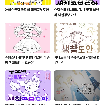
아이스크림 몰랑이 색칠공부도안
슈팅스타 캐치티니핑 초롱핑 의인
화 색칠공부도안
슈팅스타 캐치티니핑 의인화 하츄
시나모롤 색칠공부도안-가을옷 &
핑 색칠도안 무료공유
유니콘