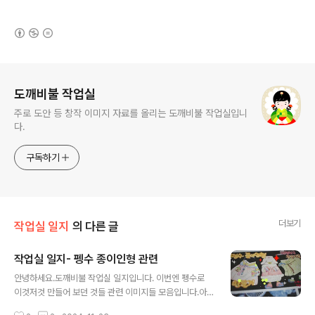
(새창열림)
로그 정보
도깨비불 작업실
주로 도안 등 창작 이미지 자료를 올리는 도깨비불 작업실입니
다.
구독하기
더보기
작업실 일지
의 다른 글
작업실 일지- 펭수 종이인형 관련
글 내용
안녕하세요.도깨비불 작업실 일지입니다. 이번엔 펭수로
이것저것 만들어 보던 것들 관련 이미지들 모음입니다.아
무도 바라지 않았지만 굳이 올리는 자료들이죠ㅋㅋ * 아래