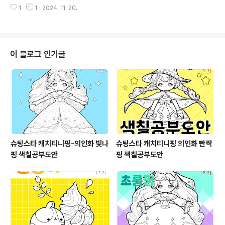
때의 드레스들과 가발 일부개인적으로는 검은색 드레스를
막 너무 선이 많아서 지저분함ㅠㅠ 그래도 이 얼굴은 그래
1
1
2024. 11. 20.
좋아하는데 뭔가 완전 검정으로 하지는 못해서 제가 좋아
도 제가 엘사 그린 것 중에선 제일 맘에..
하는 검은색 드레스의 느낌은 잘 안 사는 게 아쉬웠던. 벚꽃
느낌의 분홍색 드레스....인데 그냥 연한 분홍이면 뭐든 벚
꽃 갖다 붙이는 거예요. 한복이 너무 마음에 들게 그려졌었
지요.딸기나 장미꽃 같은 소품을 그리는 건 본성과 맞지 않
이 블로그 인기글
아서 힘들었습니다. 위와 다른 건 없지만 그냥 배경을 분홍
체크 깔았다고 따로 뽑아 본 것..을 찍어 본!ㅎㅎ 하나씩 입
혔을 때의 느낌을 보기 위해서 시험해본 버전 여름 느낌의
하츄핑 종이인형 만들었을 때 전체본 예시 이미지의 시험
예시 직접 색칠해서 종이..
슈팅스타 캐치티니핑-의인화 빛나
슈팅스타 캐치티니핑 의인화 빤짝
핑 색칠공부도안
핑 색칠공부도안