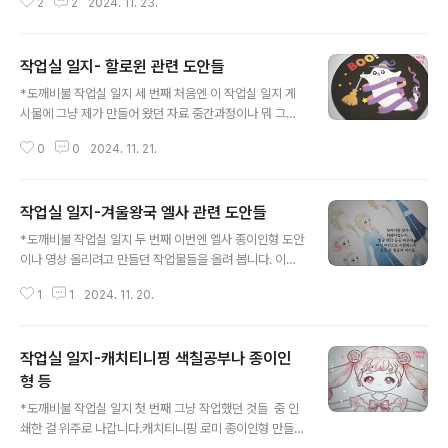
2
2
2024. 11. 23.
의 링크로 가시면 오늘 올린 작업이미지들 완성본 열람 가
능합니다. 펭수 종이인형 만들기-한복 입히기펭수 종이인
형을 만들어 봤습니다. 다각도의 모습이 모두 매력적인 펭
작업실 일지- 할로윈 관련 도안들
수.. 의상소화능력치 컨셉소화능력 맥...blog.naver.co
글 내용
m *펭수 종이인형 만들기* 마린룩 펭수 marine-look p
*도깨비불 작업실 일지 세 번째 처음엔 이 작업실 일지 게
engsoo~ 여름바다느낌 [인형천국 공작지옥]여름이 다
시물에 그냥 제가 만들어 왔던 자료 중간과정이나 뭐 그런
간 것 같지만 나 아직 더우니까 괜찮아. 마린룩 펭수 이제
걸 아무 거나 상관 없이 올릴려고 했는데 자료를 정리하다
올려도 괜찮은 거라고 우겨 본다. 의...blog.naver.co
0
0
2024. 11. 21.
보니까 양이 너무 많고 분류가 필요해 보여서 어느 정도 나
m 펭수 색연필풍 스케치 -[오느른 힐링] 편시골집 브이로
눠서 올리고 있는데요, 이번엔 그 중에서 할로윈 관련 도안
그 | 오느른 ..
작업들을 한 것을 모아 봤습니다. *일단 이 글에 나온 자료
작업실 일지-겨울왕국 엘사 관련 도안들
들 관련한 게시물 좀 링크 걸고 갑니다! 할로윈 스티커 도
글 내용
안 2022년 버전안녕하세요! 인형 그려대는 불깻잎입니다.
*도깨비불 작업실 일지 두 번째 이번엔 엘사 종이인형 도안
오늘도 지난번에 이어 할로윈데이 맞이용 도안을 만들어와
이나 영상 올리려고 만들던 작업물들을 올려 봅니다. 이건
봤습...blog.naver.com 할로윈 스티커 도안 다운로드하
아마 처음에? 엘사 도안 그리려고 할 때 어떤 걸 그려야 할
쎄요안녕하신가요? 오늘은 할로윈 스티커 도안을 만들어
1
1
2024. 11. 20.
지 정하지 못해서이것저것 그려본 것 같은데사실 지금 시
와봤습니다. 어때요? 제가 할로윈에 목숨 걸었다는 걸 ...bl
간이 너무 지나서 저도 왜 이렇게까지 많이 그렸는지 모르
og.na..
겠어요ㅋㅋㅋ 엘사의 화장은 정말로 한국식 화장법과는 많
작업실 일지-캐치티니핑 색칠공부나 종이인
은 차이가 있어서그걸 살리면서 그리긴 힘들었고...그러다
보니 너무 막 눈화장이 과해보이는 식으로밖에 안 그려졌
형 등
글 내용
어요ㅠㅠ 근데 항상 뭔가 제가 엘사를 그리면 여우-상징적
*도깨비불 작업실 일지 첫 번째 그냥 작업했던 것들 중 인
표현 말고 정말 있는 그대로의 동물-같거나..하여튼 되게
쇄한 걸 위주로 나갑니다.캐치티니핑 로미 종이인형 만들
이상한 얼굴이 됩니다ㅠㅠ 옷 부분이 너무 미숙해 보이고